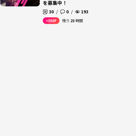
を募集中！
30
/
0
/
193
+300P
残り
23
時間