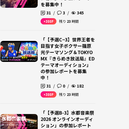
を募集中！
31
/
3
/
345
+300P
残り
23
時間
「【予選C−3】世界王者を
目指す女子ボクサー篠原
光テーマソング＆TOKYO
MX『きらめき放送局』ED
テーマオーディション」
の参加レポートを募集
中！
31
/
0
/
182
+300P
残り
23
時間
「【予選B-3】水都音楽祭
2026 オンラインオーディ
ション」の参加レポート