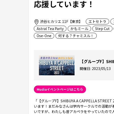
応援しています！
渋谷ヒカリエ 11F【東京】
エトセトラ
Astral Tea Party
かもミール
Step Cut
Ose-One
何する？チャミスル！
【グループF】SHIBUY
開催日:
2023/05/13
Mudiaイベントページはこちら
「【グループF】SHIBUYA A CAPPELLA S
います！まだみなさんは学内サークルでの活動が
いですが、わたしも昔アカペラをやっていたので