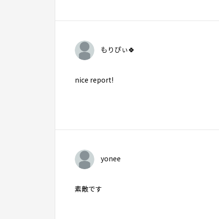
もりぴぃ🍀
nice report!
yonee
素敵です