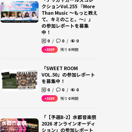
クションVol.255 『More
Than Music ～もっと教え
て、キミのこと。～』」
の参加レポートを募集
中！
0
/
0
/
0
+300P
残り
0
時間
「SWEET ROOM
VOL.50」の参加レポート
を募集中！
0
/
0
/
0
+300P
残り
0
時間
「【予選B-2】水都音楽祭
2026 オンラインオーディ
ション」の参加レポート