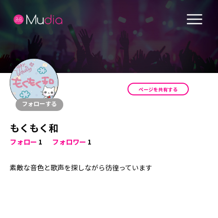
ページを共有する
フォローする
もくもく和
フォロー
1
フォロワー
1
素敵な音色と歌声を探しながら彷徨っています