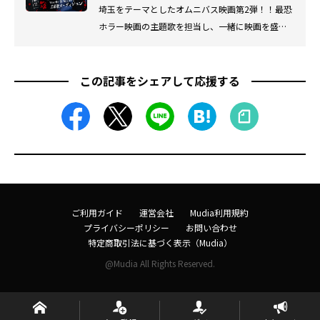
埼玉をテーマとしたオムニバス映画第2弾！！最恐
ホラー映画の主題歌を担当し、一緒に映画を盛り
上げてくれるアーティストを大募集!! 9作目となる
劇場版ホラーちゃんねる『埼玉の怖い話 第2弾』主
題歌オーディションを開催✨
この記事をシェアして応援する
ご利用ガイド
運営会社
Mudia利用規約
プライバシーポリシー
お問い合わせ
特定商取引法に基づく表示（Mudia）
@Mudia All Rights Reserved.