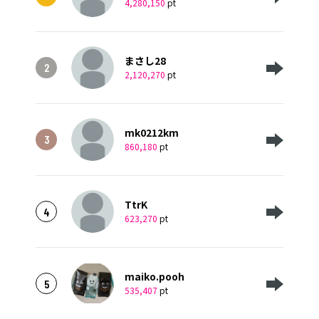
4,280,150
pt
まさし28
2
2,120,270
pt
mk0212km
3
860,180
pt
TtrK
4
623,270
pt
maiko.pooh
5
535,407
pt