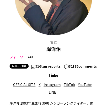
東京
岸洋佑
フォロワー
242
516
tag reports
32186
comments
レポート集計
Links
OFFICIAL SITE
X
Instagram
TikTok
YouTube
LINE
岸洋佑 1993年生まれ 30歳 シンガーソングライター、俳