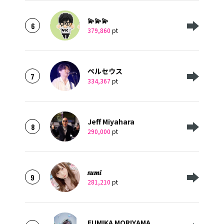
💫💫💫
6
379,860
pt
ペルセウス
7
334,367
pt
Jeff Miyahara
8
290,000
pt
𝒔𝒖𝒎𝒊
9
281,210
pt
FUMIKA MORIYAMA