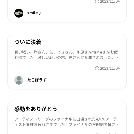
2023/11/04
返り、こ...
smile♪
ついに決着
長い戦い。岸さん、にょっきさん、川原さんYuＭeさんお疲
れ様でした。激しい戦いの末、岸さんが制覇されました。お
めでとうございます。今回ファイナルのメンバー個性豊かで
2023/11/04
素晴らしい方々ばかりでした、また、こ...
たこぼうず
感動をありがとう
アーティストリーグのファイナルに出場された4人のアーテ
ィスト皆様お疲れさまでした！ファイナルの生配信で皆さん
シンガーソングライターなのに4人それぞれが魅力の方向が