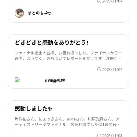
2023/11/04
違ってどの曲も素敵だなと思いました。 ...
まとの🎸🦂🍊
どきどきと感動をありがとう!
ファイナル進出の皆様、お疲れ様でした。ファイナルから一
週間、ようやく、落ちついてレポートをかけます。洋佑くん
とファンの皆さまの力を信じていました。それでも、朝から
2023/11/04
そわそわしていました。優勝が決まった瞬...
山猫@札幌
感動しました✨
岸洋佑さん、にょっきさん、YuMeさん、川原光貴さん、ア
ーティストリーグファイナル、お疲れ様でした😊1週間経と
うとしてますが…まだまだ興奮おさまりません❤️‍🔥全員優勝
2023/11/03
でいいのに...