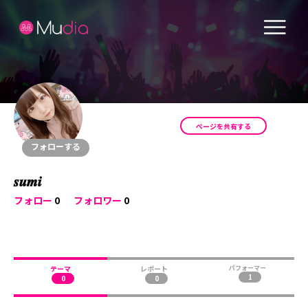
ページを共有する
フォローする
𝒔𝒖𝒎𝒊
フォロー
0
フォロワー
0
テーマ
レポート
パフォーマー
1
0
0