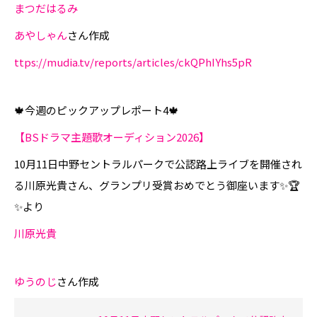
まつだはるみ
あやしゃん
さん作成
ttps://mudia.tv/reports/articles/ckQPhIYhs5pR
🍁今週のピックアップレポート4🍁
【BSドラマ主題歌オーディション2026】
10月11日中野セントラルパークで公認路上ライブを開催され
る川原光貴さん、グランプリ受賞おめでとう御座います✨🏆
✨より
川原光貴
ゆうのじ
さん作成