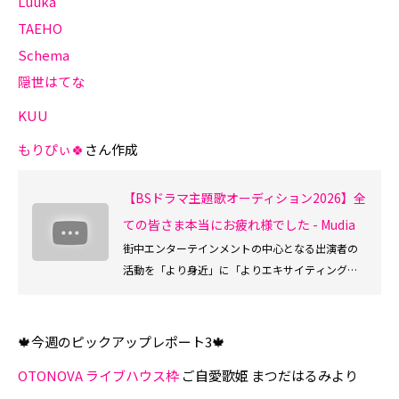
Luuka
TAEHO
Schema
隠世はてな
KUU
もりぴぃ🍀
さん作成
【BSドラマ主題歌オーディション2026】全
ての皆さま本当にお疲れ様でした - Mudia
街中エンターテインメントの中心となる出演者の
活動を「より身近」に「よりエキサイティング」
に楽しめ、Mudia審査員としても参加できるサービ
スです。
🍁今週のピックアップレポート3🍁
OTONOVA ライブハウス枠
ご自愛歌姫 まつだはるみより