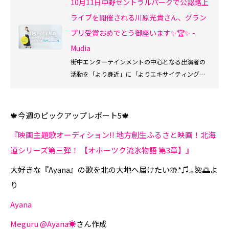
10月11日中野セントラルパークで公認路上
ライブを開催される川原光貴さん、グラン
プリ受賞おめでとう御座います✨🏆✨ -
Mudia
街中エンターテインメントの中心となる出演者の
活動を「より身近」に「よりエキサイティング」
に楽しめ、Mudia審査員としても参加できるサービ
スです。
🍁今週のピックアップレポート5🍁
『映画主題歌オーディション!! 地方創生ふるさと映画！北海
道シリーズ第三弾！ 【オホーツク流氷物語 第3章】』
大好きな『Ayana』の歌を北の大地へ届けたい🤲.*♫.｡🌺🌅よ
り
Ayana
Meguru @Ayana☀️
さん作成