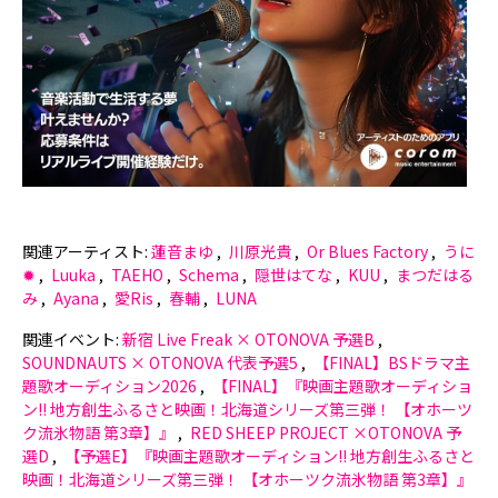
関連アーティスト:
蓮音まゆ
川原光貴
Or Blues Factory
うに
✹‪
Luuka
TAEHO
Schema
隠世はてな
KUU
まつだはる
み
Ayana
愛Ris
春輔
LUNA
関連イベント:
新宿 Live Freak × OTONOVA 予選B
SOUNDNAUTS × OTONOVA 代表予選5
【FINAL】BSドラマ主
題歌オーディション2026
【FINAL】『映画主題歌オーディショ
ン!! 地方創生ふるさと映画！北海道シリーズ第三弾！ 【オホーツ
ク流氷物語 第3章】』
RED SHEEP PROJECT ×OTONOVA 予
選D
【予選E】『映画主題歌オーディション!! 地方創生ふるさと
映画！北海道シリーズ第三弾！ 【オホーツク流氷物語 第3章】』