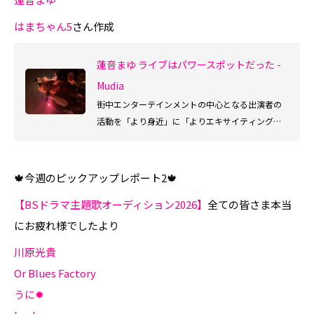
はまちゃん5
さん作成
蓮音まゆ ライブはパワースポットだった -
Mudia
街中エンターテインメントの中心となる出演者の
活動を「より身近」に「よりエキサイティング」
に楽しめ、Mudia審査員としても参加できるサービ
スです。
🍁今週のピックアップレポート2🍁
【BSドラマ主題歌オーディション2026】
全ての皆さま本当
にお疲れ様でしたより
川原光貴
Or Blues Factory
うに✹‪