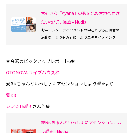
大好きな『Ayana』の歌を北の大地へ届け
たい🤲.*♫.｡🌺🌅 - Mudia
街中エンターテインメントの中心となる出演者の
活動を「より身近」に「よりエキサイティング」
に楽しめ、Mudia審査員としても参加できるサービ
スです。
🍁今週のピックアップレポート6🍁
OTONOVA ライブハウス枠
愛Risちゃんといっしょにアセンションしよう🌈⚜️より
愛Ris
ジン☆15🌈⚜️
さん作成
愛Risちゃんといっしょにアセンションしよ
う🌈⚜️ - Mudia